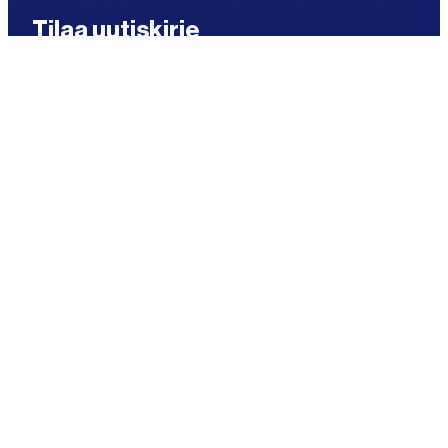
Tilaa uutiskirje
"
*
"
Sähköposti
*
näyttää
pakolliset
kentät
Tietosuoja
*
Hyväksyn, että tietojani käsitellään Bevenicin
tietosuojaselosteen mukaisesti. Sallin samalla
myynnillisen ja markkinoinnillisen viestinnän.
Tämä on pakollista uutiskirjeen tilaamiseksi.