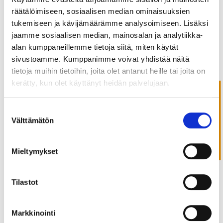
rakennushanke on saatu vaiheeseen, että olemme
räätälöimiseen, sosiaalisen median ominaisuuksien
saaneet työkoneet käyntiin täydellä teholla.
tukemiseen ja kävijämäärämme analysoimiseen. Lisäksi
jaamme sosiaalisen median, mainosalan ja analytiikka-
Bevenic Oy:n uusi tehdas on tärkeä panostus Kuopion
alan kumppaneillemme tietoja siitä, miten käytät
alueen elinkeinoelämään, kotimaiseen valmistukseen
sivustoamme. Kumppanimme voivat yhdistää näitä
sekä huoltovarmuuden vahvistukseen. Modernit
tietoja muihin tietoihin, joita olet antanut heille tai joita on
tuotantotilat mahdollistavat entistä laajemmat palvelut
kerätty, kun olet käyttänyt heidän palvelujaan.
asiakkaille ja tarjoavat uusia työpaikkoja elektroniikka-
Tilaa uutiskirje
ja teknologia-alan osaajille.
Suostumuksen
Välttämätön
valinta
”Tämä investointi ei ole vain panostus Bevenicin
kasvuun, vaan myös koko Kuopion seudun
Mieltymykset
teknologiateollisuuden kehitykseen. Uudet tilat
mahdollistavat meille korkeamman tuotantolaadun ja
tehokkuuden, joita asiakkaamme edellyttävät”, kertoo
Tilastot
Bevenic Oy:n toimitusjohtaja Jukka Rautiainen.
Markkinointi
Kestävä kehitys ja huipputeknologiaa hyödyntävä