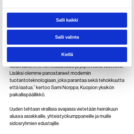
tuotanto
Bevenic Oy on sitoutunut vastuulliseen tuotantoon ja
Salli kaikki
paikalliseen valmistukseen. Uusi tehdas on suunniteltu
energiatehokkaaksi ja sen tuotantoprosessit
Salli valinta
optimoidaan minimoimaan ympäristövaikutukset.
”Kotimainen tuotanto on meille ylpeydenaihe, ja uusi
Kiellä
tehdas varmistaa, että voimme jatkossakin tarjota
asiakkaillemme korkealaatuisia ja jäljitettäviä tuotteita.
Lisäksi olemme panostaneet moderniin
tuotantoteknologiaan, joka parantaa sekä tehokkuutta
että laatua,” kertoo Sami Norppa, Kuopion yksikön
paikallispäällikkö.
Uuden tehtaan virallisia avajaisia vietetään heinäkuun
alussa asiakkaille, yhteistyökumppaneille ja muille
sidosryhmien edustajille.