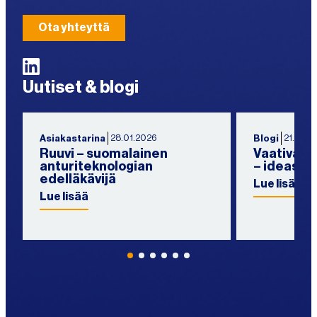
Ota yhteyttä
LinkedIn
Uutiset & blogi
28.01.2026
21.11.20
Asiakastarina
Blogi
Ruuvi – suomalainen
Vaativat r
anturiteknologian
– ideasta
edelläkävijä
Lue lisää
Lue lisää