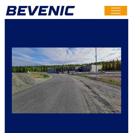
Siirry
suoraan
Toimitusketjusi
sisältöön
luotettavin
lenkki