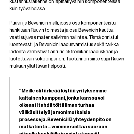
kustannusrakenne on läpinäkyvä niin komponenteissa
kuin työvaiheissa.
Ruuvin ja Bevenicin malli, jossa osa komponenteista
hankitaan Ruuvin toimesta ja osa Bevenicin kautta,
vaati sujuvaa materiaalivirran hallintaa. Tämä onnistui
luontevasti, ja Bevenicin laadunvarmistus sekä tarkka
ladonta varmistivat anturielektroniikan laadukkaan ja
luotettavan kokoonpanon. Tuotannon siirto sujui Ruuvin
mukaan yllättävän helposti.
“Meille oli tärkeää löytää yrityksemme
kaltainen kumppani, jonka kanssa voi
oikeasti tehdä töitä ilman turhaa
välikäsittelyä ja monimutkaisia
prosesseja. Bevenicillä yhteydenpito on
mutkatonta – voimme soittaa suoraan