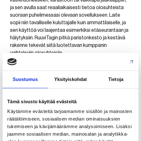
kasvihuoneeseen, varastoon tai vaikkapa jääkaappiin,
ja sen avulla saat reaaliaikaisesti tietoa olosuhteista
suoraan puhelimessasi olevaan sovellukseen. Laite
sopii niin tavalliselle kuluttajalle kuin ammattilaiselle, ja
sen käyttöä voi laajentaa esimerkiksi etäseurantaan ja
hälytyksiin. RuuviTagin pitkä paristonkesto ja kestävä
rakenne tekevät siitä luotettavan kumppanin
vaihteleviin olosuhteisiin.
Viime vuonna Ruuvi on laajentanut valikoimaansa
julkaisemalla Ruuvi Air -ilmanlaatumittarin, joka on
Suostumus
Yksityiskohdat
Tietoja
suunniteltu sisätilojen ilmanlaadun seurantaan. Ruuvi Air
mittaa muun muassa hiilidioksidipitoisuutta,
pienhiukkasia, VOC-yhdisteitä, lämpötilaa ja kosteutta,
Tämä sivusto käyttää evästeitä
tarjoten käyttäjälle selkeän näkymän huoneilman
Käytämme evästeitä tarjoamamme sisällön ja mainosten
laatuun. Käytännössä tämä tarkoittaa, että voit
räätälöimiseen, sosiaalisen median ominaisuuksien
helposti havaita esimerkiksi tunkkaisen ilman, liian
tukemiseen ja kävijämäärämme analysoimiseen. Lisäksi
korkean kosteuden, pienhiukkasten määrän – ja
jaamme sosiaalisen median, mainosalan ja analytiikka-
reagoida niihin. Ruuvi Air täydentää olemassa olevaa