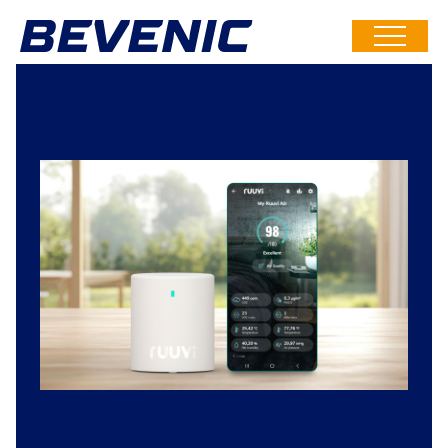
Siirry
suoraan
Toimitusketjusi
sisältöön
luotettavin
lenkki