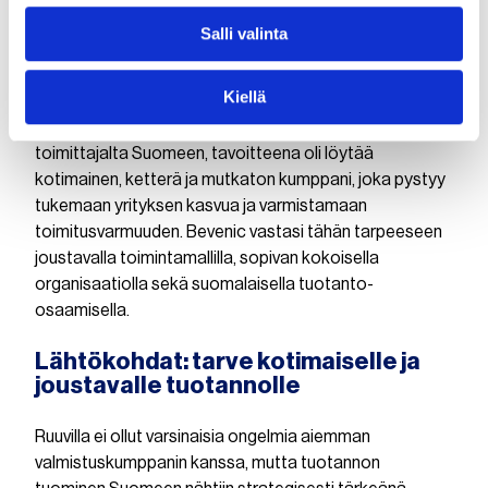
Suomalaisen teknologiaosaamisen
Salli valinta
kumppanit
Kiellä
Kun Ruuvilla pohdittiin tuotannon siirtämistä aiemmalta
toimittajalta Suomeen, tavoitteena oli löytää
kotimainen, ketterä ja mutkaton kumppani, joka pystyy
tukemaan yrityksen kasvua ja varmistamaan
toimitusvarmuuden. Bevenic vastasi tähän tarpeeseen
joustavalla toimintamallilla, sopivan kokoisella
organisaatiolla sekä suomalaisella tuotanto-
osaamisella.
Lähtökohdat: tarve kotimaiselle ja
joustavalle tuotannolle
Ruuvilla ei ollut varsinaisia ongelmia aiemman
valmistuskumppanin kanssa, mutta tuotannon