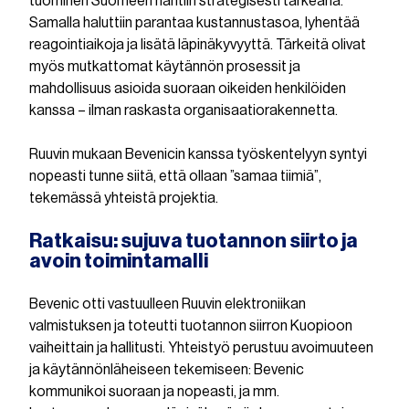
tuominen Suomeen nähtiin strategisesti tärkeänä.
Samalla haluttiin parantaa kustannustasoa, lyhentää
reagointiaikoja ja lisätä läpinäkyvyyttä. Tärkeitä olivat
myös mutkattomat käytännön prosessit ja
mahdollisuus asioida suoraan oikeiden henkilöiden
kanssa – ilman raskasta organisaatiorakennetta.
Ruuvin mukaan Bevenicin kanssa työskentelyyn syntyi
nopeasti tunne siitä, että ollaan ”samaa tiimiä”,
tekemässä yhteistä projektia.
Ratkaisu: sujuva tuotannon siirto ja
avoin toimintamalli
Bevenic otti vastuulleen Ruuvin elektroniikan
valmistuksen ja toteutti tuotannon siirron Kuopioon
vaiheittain ja hallitusti. Yhteistyö perustuu avoimuuteen
ja käytännönläheiseen tekemiseen: Bevenic
kommunikoi suoraan ja nopeasti, ja mm.