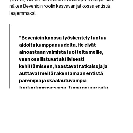
näkee Bevenicin roolin kasvavan jatkossa entistä
laajemmaksi.
“Bevenicin kanssa työskentely tuntuu
aidolta kumppanuudelta. He eivät
ainoastaan valmista tuotteita meille,
vaan osallistuvat aktiivisesti
kehittämiseen, haastavat ratkaisuja ja
auttavat meitä rakentamaan entistä
parempia ja skaalautuvampia
tuotantoprosesseja. Tämä on juuri sitä
tukea, jota kumppanuudelta odotamme.”
Henri Hakunti, COO & Co-Founder, Ruuvi