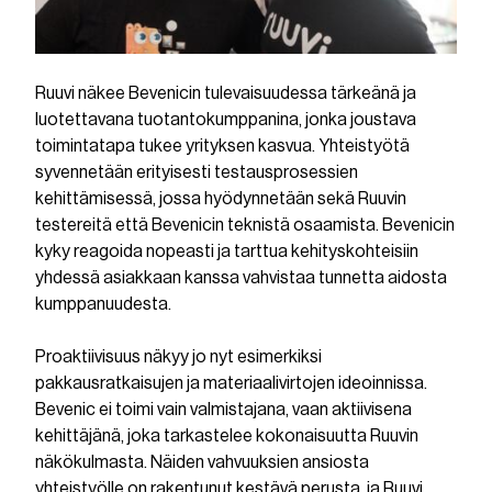
Ruuvi näkee Bevenicin tulevaisuudessa tärkeänä ja
luotettavana tuotantokumppanina, jonka joustava
toimintatapa tukee yrityksen kasvua. Yhteistyötä
syvennetään erityisesti testausprosessien
kehittämisessä, jossa hyödynnetään sekä Ruuvin
testereitä että Bevenicin teknistä osaamista. Bevenicin
kyky reagoida nopeasti ja tarttua kehityskohteisiin
yhdessä asiakkaan kanssa vahvistaa tunnetta aidosta
kumppanuudesta.
Proaktiivisuus näkyy jo nyt esimerkiksi
pakkausratkaisujen ja materiaalivirtojen ideoinnissa.
Bevenic ei toimi vain valmistajana, vaan aktiivisena
kehittäjänä, joka tarkastelee kokonaisuutta Ruuvin
näkökulmasta. Näiden vahvuuksien ansiosta
yhteistyölle on rakentunut kestävä perusta, ja Ruuvi