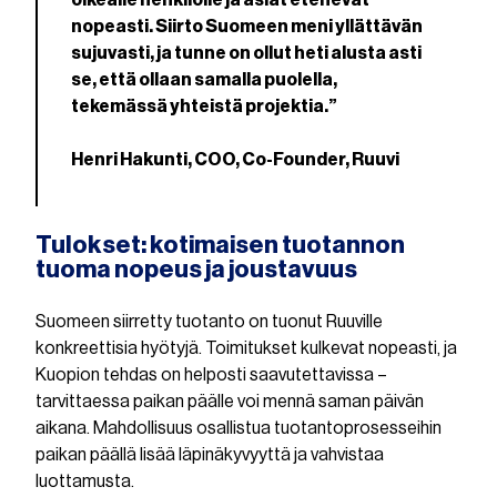
oikealle henkilölle ja asiat etenevät
nopeasti. Siirto Suomeen meni yllättävän
sujuvasti, ja tunne on ollut heti alusta asti
se, että ollaan samalla puolella,
tekemässä yhteistä projektia.”
Henri Hakunti, COO, Co-Founder, Ruuvi
Tulokset: kotimaisen tuotannon
tuoma nopeus ja joustavuus
Suomeen siirretty tuotanto on tuonut Ruuville
konkreettisia hyötyjä. Toimitukset kulkevat nopeasti, ja
Kuopion tehdas on helposti saavutettavissa –
tarvittaessa paikan päälle voi mennä saman päivän
aikana. Mahdollisuus osallistua tuotantoprosesseihin
paikan päällä lisää läpinäkyvyyttä ja vahvistaa
luottamusta.