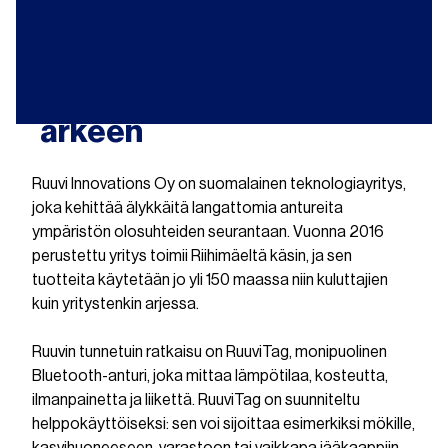
Kun läheisyys on valttia –
suomalainen tuotanto
tuo nopeutta ja
ketteryyttä Ruuvin
arkeen
Ruuvi Innovations Oy on suomalainen teknologiayritys,
joka kehittää älykkäitä langattomia antureita
ympäristön olosuhteiden seurantaan. Vuonna 2016
perustettu yritys toimii Riihimäeltä käsin, ja sen
tuotteita käytetään jo yli 150 maassa niin kuluttajien
kuin yritystenkin arjessa.
Ruuvin tunnetuin ratkaisu on RuuviTag, monipuolinen
Bluetooth-anturi, joka mittaa lämpötilaa, kosteutta,
ilmanpainetta ja liikettä. RuuviTag on suunniteltu
helppokäyttöiseksi: sen voi sijoittaa esimerkiksi mökille,