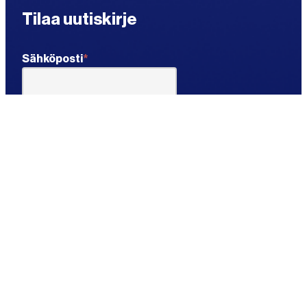
Tilaa uutiskirje
"
*
"
Sähköposti
*
näyttää
pakolliset
kentät
Tietosuoja
*
Hyväksyn, että tietojani käsitellään Bevenicin
tietosuojaselosteen mukaisesti. Sallin samalla
myynnillisen ja markkinoinnillisen viestinnän.
Tämä on pakollista uutiskirjeen tilaamiseksi.