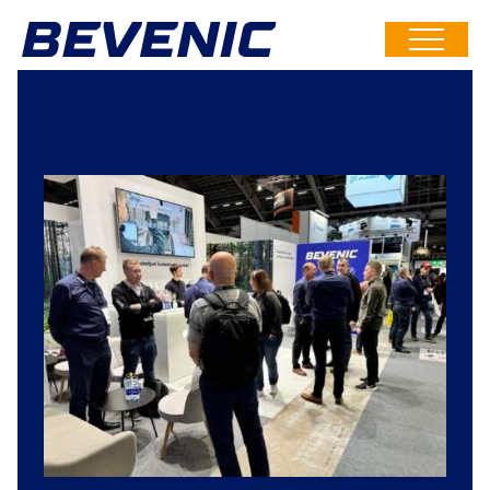
Siirry
suoraan
Toimitusketjusi
sisältöön
luotettavin
lenkki