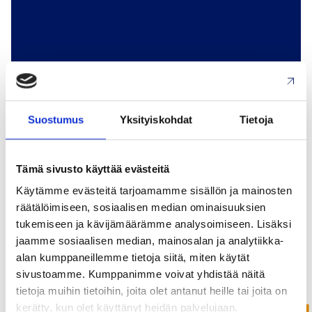
09.10.2025
Uutinen
Suostumus
Yksityiskohdat
Tietoja
Vuoden 2025
Tämä sivusto käyttää evästeitä
Alihankinta-messut
Käytämme evästeitä tarjoamamme sisällön ja mainosten
Tampereella keräsivät
räätälöimiseen, sosiaalisen median ominaisuuksien
mukavasti kävijöitä
tukemiseen ja kävijämäärämme analysoimiseen. Lisäksi
jaamme sosiaalisen median, mainosalan ja analytiikka-
alan kumppaneillemme tietoja siitä, miten käytät
sivustoamme. Kumppanimme voivat yhdistää näitä
tietoja muihin tietoihin, joita olet antanut heille tai joita on
kerätty, kun olet käyttänyt heidän palvelujaan.