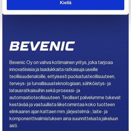
Kiellä
Tapahtuman koosteeseen pääset
TÄSTÄ
Bevenic Oy on vahva kotimainen yritys, joka tarjoaa
innovatiivisia ja laadukkaita ratkaisuja useille
teollisuudenaloille, erityisesti puolustusteollisuuteen,
terveys- ja turvallisuusteknologiaan, sähköistys- ja
latausratkaisuihin sekä prosessi- ja
automaatioteollisuuteen. Teolliset palvelumme tukevat
kestävää ja vastuullista liiketoimintaa koko tuotteen
elinkaaren ajan kattaen mm. järjestelmä-, laite- ja
komponenttivalmistuksen aina suunnittelusta jakeluun
asti.