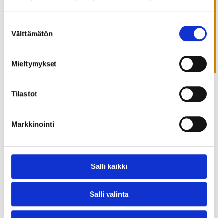
Tilaa uutiskirje
Suostumuksen
Välttämätön
valinta
Mieltymykset
Tilastot
Viime viikon Alihankinta-messut keräsi yli 17000 kävijää
ja yli tuhat näytteilleasettajaa Tampereen messuhalliin.
Markkinointi
Bevenicin osastolla riitti kävijöitä kolmen päivän ajalle
tasaiseen tahtiin.
Lämmin kiitos kaikille, jotka piipahditte osastollemme!
Salli kaikki
Messupäiviin mahtui hienoja kohtaamisia niin tuttujen
kuin uusien kasvojen kanssa, paljon ajatuksia, oivalluksia
Salli valinta
ja mahdollisuuksia. Ilman teitä ei olisi meitä.