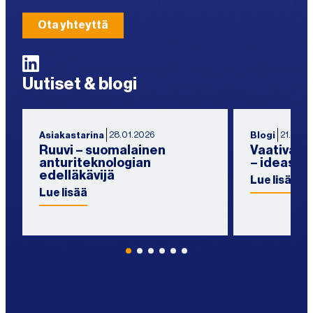
Ota yhteyttä
LinkedIn
Uutiset & blogi
28.01.2026
21.11.20
Asiakastarina
Blogi
Ruuvi – suomalainen
Vaativat r
anturiteknologian
– ideasta
edelläkävijä
Lue lisää
Lue lisää