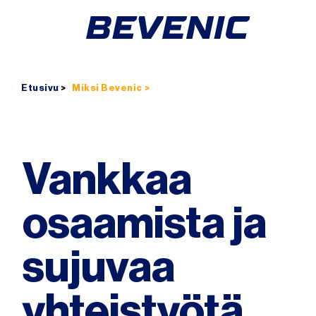
Siirry
suoraan
Toimitusketjusi
sisältöön
luotettavin
lenkki
Etusivu
>
Miksi Bevenic
Vankkaa
osaamista ja
sujuvaa
yhteistyötä