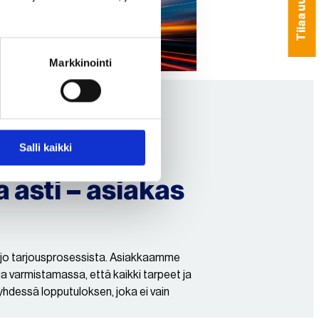
Tilaa uutiskirje
Markkinointi
Salli kaikki
 asti – asiakas
jo tarjousprosessista. Asiakkaamme
a varmistamassa, että kaikki tarpeet ja
hdessä lopputuloksen, joka ei vain