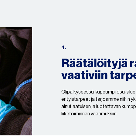
4.
Räätälöityjä 
vaativiin tarp
Olipa kyseessä kapeampi osa-alue 
erityistarpeet ja tarjoamme niihin y
ainutlaatuisen ja luotettavan kump
liiketoiminnan vaatimuksiin.