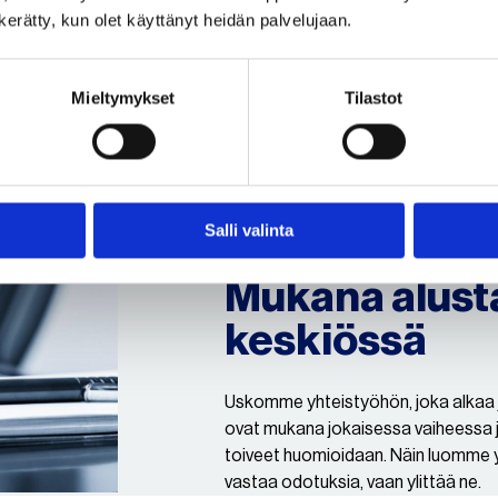
n kerätty, kun olet käyttänyt heidän palvelujaan.
kaisuja, jotka
. Tunnistamme
haat
Mieltymykset
Tilastot
Salli valinta
2.
Mukana alusta
keskiössä
Uskomme yhteistyöhön, joka alkaa 
ovat mukana jokaisessa vaiheessa j
toiveet huomioidaan. Näin luomme y
vastaa odotuksia, vaan ylittää ne.