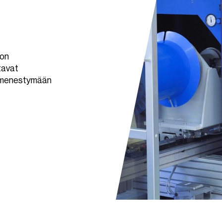
 on
tavat
e menestymään