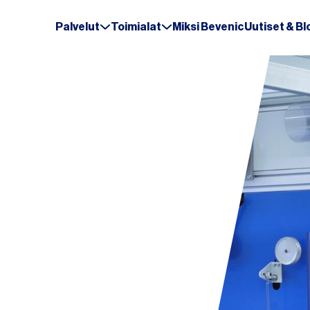
Palvelut
Toimialat
Miksi Bevenic
Uutiset & Bl