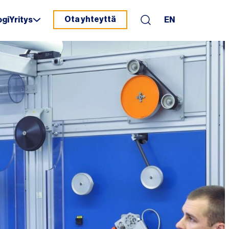
Ota yhteyttä
ogi
Yritys
EN
Haku