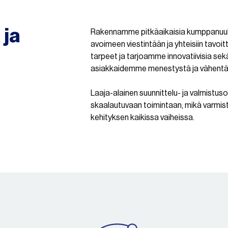
 ja
Rakennamme pitkäaikaisia kumppanuuks
avoimeen viestintään ja yhteisiin tav
tarpeet ja tarjoamme innovatiivisia sekä
asiakkaidemme menestystä ja vähentäv
Laaja-alainen suunnittelu- ja valmis
skaalautuvaan toimintaan, mikä varmis
kehityksen kaikissa vaiheissa.