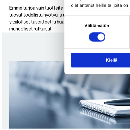
olet antanut heille tai joita o
Emme tarjoa vain tuotteita tai palveluita vaan räätälöityjä rat
tuovat todellista hyötyä ja arvoa asiakkaidemme tarpeisiin
Suostumuksen
yksilölliset tavoitteet ja haasteet, ja löydämme yhdessä par
Välttämätön
valinta
mahdolliset ratkaisut.
Kiellä