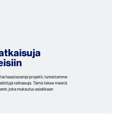
ratkaisuja
eisiin
tai haastavampi projekti, tunnistamme
ksilöityjä ratkaisuja. Tämä tekee meistä
panin, joka mukautuu asiakkaan