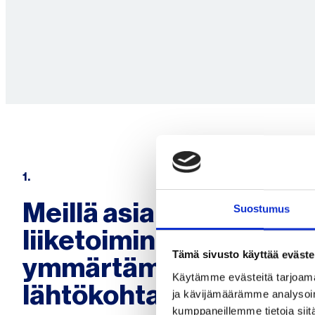
1.
Meillä asiakkaan
Suostumus
liiketoiminnan
Tämä sivusto käyttää eväste
ymmärtäminen on kaik
Käytämme evästeitä tarjoama
lähtökohta
ja kävijämäärämme analysoim
kumppaneillemme tietoja siitä