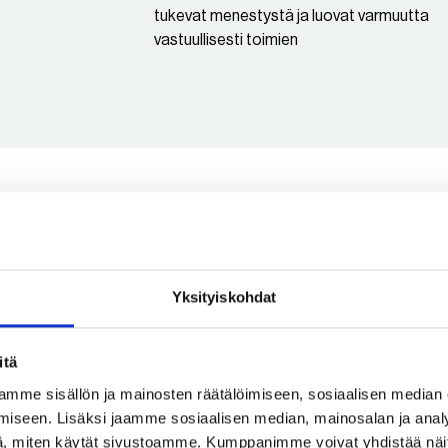
tukevat menestystä ja luovat varmuutta
vastuullisesti toimien
Yksityiskohdat
itä
en
mme sisällön ja mainosten räätälöimiseen, sosiaalisen median
iseen. Lisäksi jaamme sosiaalisen median, mainosalan ja analy
, miten käytät sivustoamme. Kumppanimme voivat yhdistää näitä t