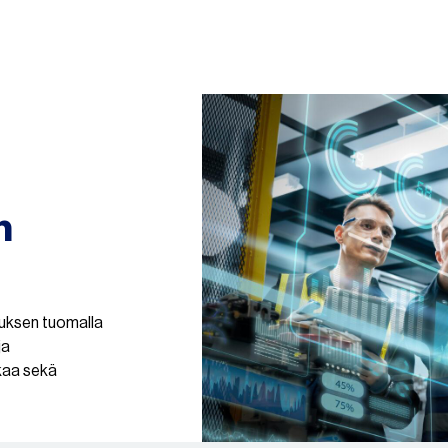
n
muksen tuomalla
ja
kaa sekä