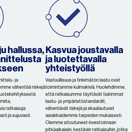
u hallussa,
Kasvua joustavalla
nittelusta
ja luotettavalla
kseen
yhteistyöllä
ttelu- ja
Vastuullisuus ja tinkimätön laatu ovat
mme vähentää riskejä
toimintamme kulmakiviä. Huolehdimme,
 tuotekehityksestä
että ratkaisumme täyttävät tiukimmat
miita,
laatu- ja ympäristöstandardit,
a ratkaisuja
vähentävät riskejä ja skaalautuvat
ti ja sujuvasti.
asiakkaidemme tarpeiden mukaisesti.
Olemme sitoutuneet investoimaan
pitkäaikaisiin, kestäviin ratkaisuihin, jotka