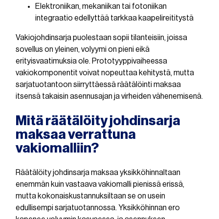
Elektroniikan, mekaniikan tai fotoniikan
integraatio edellyttää tarkkaa kaapelireititystä
Vakiojohdinsarja puolestaan sopii tilanteisiin, joissa
sovellus on yleinen, volyymi on pieni eikä
erityisvaatimuksia ole. Prototyyppivaiheessa
vakiokomponentit voivat nopeuttaa kehitystä, mutta
sarjatuotantoon siirryttäessä räätälöinti maksaa
itsensä takaisin asennusajan ja virheiden vähenemisenä.
Mitä räätälöity johdinsarja
maksaa verrattuna
vakiomalliin?
Räätälöity johdinsarja maksaa yksikköhinnaltaan
enemmän kuin vastaava vakiomalli pienissä erissä,
mutta kokonaiskustannuksiltaan se on usein
edullisempi sarjatuotannossa. Yksikköhinnan ero