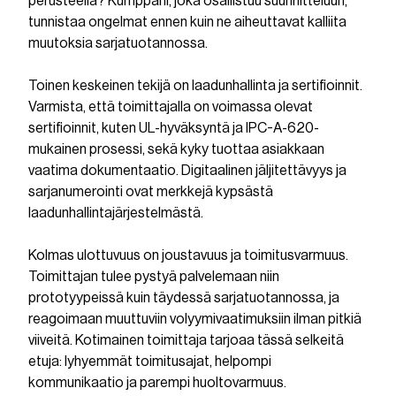
perusteella? Kumppani, joka osallistuu suunnitteluun,
tunnistaa ongelmat ennen kuin ne aiheuttavat kalliita
muutoksia sarjatuotannossa.
Toinen keskeinen tekijä on laadunhallinta ja sertifioinnit.
Varmista, että toimittajalla on voimassa olevat
sertifioinnit, kuten UL-hyväksyntä ja IPC-A-620-
mukainen prosessi, sekä kyky tuottaa asiakkaan
vaatima dokumentaatio. Digitaalinen jäljitettävyys ja
sarjanumerointi ovat merkkejä kypsästä
laadunhallintajärjestelmästä.
Kolmas ulottuvuus on joustavuus ja toimitusvarmuus.
Toimittajan tulee pystyä palvelemaan niin
prototyypeissä kuin täydessä sarjatuotannossa, ja
reagoimaan muuttuviin volyymivaatimuksiin ilman pitkiä
viiveitä. Kotimainen toimittaja tarjoaa tässä selkeitä
etuja: lyhyemmät toimitusajat, helpompi
kommunikaatio ja parempi huoltovarmuus.