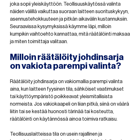
joka sopii yleiskäyttöön. Teollisuuskäytössä valinta
näiden välillä vaikuttaa suoraan laitteen suorituskykyyn,
asennustehokkuuteen ja pitkän aikavälin kustannuksiin.
Seuraavissa kysymyksissä käymme läpi, milloin
kumpikin vaihtoehto kannattaa, mitä räätälöinti maksaa
ja miten toimittaja valitaan.
Milloin räätälöity johdinsarja
on vakiota parempi valinta?
Räätälöity johdinsarja on vakiomallia parempi valinta
aina, kun laitteen fyysinen tila, sähköiset vaatimukset
tai käyttöympäristö poikkeavat yleismitallisista
normeista. Jos vakiokaapeli on liian pitkä, siinä on väärä
liitin tai se kestää huonosti tärinää tai kosteutta,
räätälöinti on käytännössä ainoa toimiva ratkaisu.
Teollisuuslaitteissa tila on usein rajallinen ja