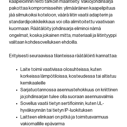
kaapeloinnin reitti tarkoin määritelty. Vakiojohdinsarja
pakottaa kompromisseihin: ylimääräinen kaapelipituus
jää silmukoiksi koteloon, väärä liitin vaatii adapterin ja
standardipoikkileikkaus voi olla alimitoitettu vaativaan
kuormaan. Räätälöity johdinsarja eliminoi nämä
ongelmat, koska jokainen mitta, materiaali ja liitintyyppi
valitaan kohdesovelluksen ehdoilla.
Erityisesti seuraavissa tilanteissa räätälöinti kannattaa:
Laite toimii vaativissa olosuhteissa, kuten
korkeissa lämpötiloissa, kosteudessa tai altistuu
kemikaaleille
Sarjatuotannossa asennustehokkuus on kriittinen
ja johdinsarjan tulee olla suoraan asennusvalmis
Sovellus vaatii tietyn sertifioinnin, kuten UL-
hyväksynnän tai tietyn IP-luokituksen
Laitteen elinkaari on pitkä ja toimitusvarmuus
vakiomallille epävarma