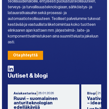
teollisuudenaloille, erityisesti puolustusteollisuuteen,
terveys- ja turvallisuusteknologiaan, sähköistys- ja
latausratkaisuihin sekä prosessi- ja
automaatioteollisuuteen. Teolliset palvelumme tukevat
kestävää ja vastuullista liiketoimintaa koko tuotteen
elinkaaren ajan kattaen mm. järjestelmä-, laite- ja
komponenttivalmistuksen aina suunnittelusta jakeluun
asti.
Ota yhteyttä
LinkedIn
Uutiset & blogi
28.01.2026
21.11.20
Asiakastarina
Blogi
Ruuvi – suomalainen
Vaativat r
anturiteknologian
– ideasta
edelläkävijä