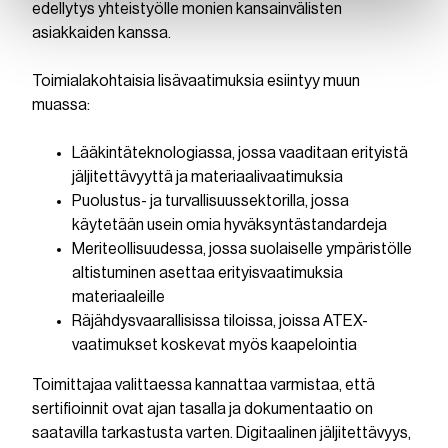
edellytys yhteistyölle monien kansainvälisten
asiakkaiden kanssa.
Toimialakohtaisia lisävaatimuksia esiintyy muun
muassa:
Lääkintäteknologiassa, jossa vaaditaan erityistä
jäljitettävyyttä ja materiaalivaatimuksia
Puolustus- ja turvallisuussektorilla, jossa
käytetään usein omia hyväksyntästandardeja
Meriteollisuudessa, jossa suolaiselle ympäristölle
altistuminen asettaa erityisvaatimuksia
materiaaleille
Räjähdysvaarallisissa tiloissa, joissa ATEX-
vaatimukset koskevat myös kaapelointia
Toimittajaa valittaessa kannattaa varmistaa, että
sertifioinnit ovat ajan tasalla ja dokumentaatio on
saatavilla tarkastusta varten. Digitaalinen jäljitettävyys,