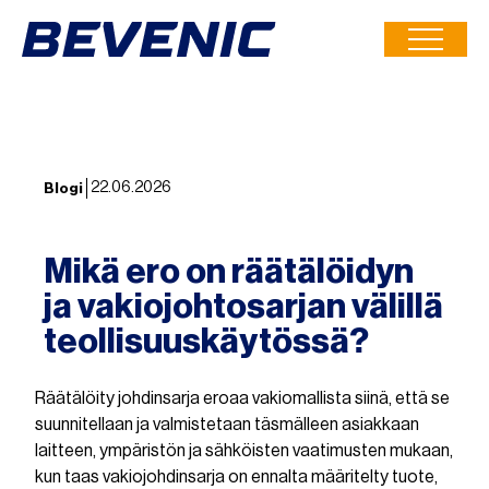
Siirry
suoraan
Toimitusketjusi
sisältöön
luotettavin
lenkki
22.06.2026
Blogi
Mikä ero on räätälöidyn
ja vakiojohtosarjan välillä
teollisuuskäytössä?
Räätälöity johdinsarja eroaa vakiomallista siinä, että se
suunnitellaan ja valmistetaan täsmälleen asiakkaan
laitteen, ympäristön ja sähköisten vaatimusten mukaan,
kun taas vakiojohdinsarja on ennalta määritelty tuote,