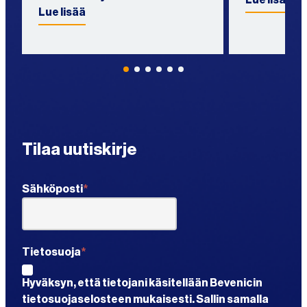
Lue lisää
Lue lisää
Tilaa uutiskirje
"
*
"
Sähköposti
*
näyttää
pakolliset
kentät
Tietosuoja
*
Hyväksyn, että tietojani käsitellään Bevenicin
tietosuojaselosteen mukaisesti. Sallin samalla