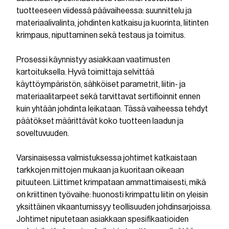
tuotteeseen viidessä päävaiheessa: suunnittelu ja
materiaalivalinta, johdinten katkaisu ja kuorinta, liitinten
krimpaus, niputtaminen sekä testaus ja toimitus.
Prosessi käynnistyy asiakkaan vaatimusten
kartoituksella. Hyvä toimittaja selvittää
käyttöympäristön, sähköiset parametrit, liitin- ja
materiaalitarpeet sekä tarvittavat sertifioinnit ennen
kuin yhtään johdinta leikataan. Tässä vaiheessa tehdyt
päätökset määrittävät koko tuotteen laadun ja
soveltuvuuden.
Varsinaisessa valmistuksessa johtimet katkaistaan
tarkkojen mittojen mukaan ja kuoritaan oikeaan
pituuteen. Liittimet krimpataan ammattimaisesti, mikä
on kriittinen työvaihe: huonosti krimpattu liitin on yleisin
yksittäinen vikaantumissyy teollisuuden johdinsarjoissa.
Johtimet niputetaan asiakkaan spesifikaatioiden