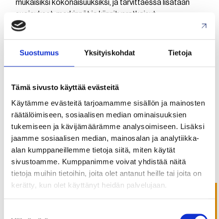
mukaisiksi kokonaisuuksiksi, ja tarvittaessa lisätään
suojaukset, merkinnät ja kiinnitysratkaisut.
Jokainen valmistunut johdinsarja käy läpi kattavan
testauksen ennen toimitusta. Toiminnalliset testit
Suostumus
Yksityiskohdat
Tietoja
varmistavat, että kaikki yhteydet ovat kunnossa.
Tarvittaessa tehdään eristysvastusmittaukset ja
sarjanumerointi digitaalista jäljitettävyyttä varten. Näin
Tämä sivusto käyttää evästeitä
asiakas saa tuotteen, jonka laatu on dokumentoitu ja
Käytämme evästeitä tarjoamamme sisällön ja mainosten
todennettavissa koko elinkaaren ajan.
räätälöimiseen, sosiaalisen median ominaisuuksien
tukemiseen ja kävijämäärämme analysoimiseen. Lisäksi
Mitä standardeja ja
jaamme sosiaalisen median, mainosalan ja analytiikka-
sertifiointeja johdinsarjoilta
alan kumppaneillemme tietoja siitä, miten käytät
vaaditaan teollisuudessa?
sivustoamme. Kumppanimme voivat yhdistää näitä
tietoja muihin tietoihin, joita olet antanut heille tai joita on
Teollisuuskäytössä johdinsarjoilta vaaditaan
kerätty, kun olet käyttänyt heidän palvelujaan.
tyypillisesti UL-sertifiointi sähköturvallisuudelle, IPC-A-
620-standardin mukainen valmistuslaatu sekä
Suostumuksen