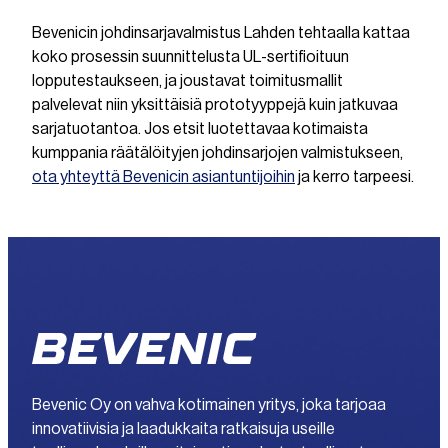
Bevenicin johdinsarjavalmistus Lahden tehtaalla kattaa
koko prosessin suunnittelusta UL-sertifioituun
lopputestaukseen, ja joustavat toimitusmallit
palvelevat niin yksittäisiä prototyyppejä kuin jatkuvaa
sarjatuotantoa. Jos etsit luotettavaa kotimaista
kumppania räätälöityjen johdinsarjojen valmistukseen,
ota yhteyttä Bevenicin asiantuntijoihin
ja kerro tarpeesi.
Bevenic Oy on vahva kotimainen yritys, joka tarjoaa
innovatiivisia ja laadukkaita ratkaisuja useille