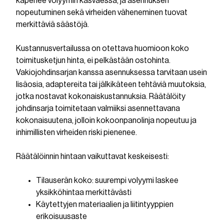
kapenee volyymin kasvaessa, ja asennuksen
nopeutuminen sekä virheiden väheneminen tuovat
merkittäviä säästöjä.
Kustannusvertailussa on otettava huomioon koko
toimitusketjun hinta, ei pelkästään ostohinta.
Vakiojohdinsarjan kanssa asennuksessa tarvitaan usein
lisäosia, adaptereita tai jälkikäteen tehtäviä muutoksia,
jotka nostavat kokonaiskustannuksia. Räätälöity
johdinsarja toimitetaan valmiiksi asennettavana
kokonaisuutena, jolloin kokoonpanolinja nopeutuu ja
inhimillisten virheiden riski pienenee.
Räätälöinnin hintaan vaikuttavat keskeisesti:
Tilauserän koko: suurempi volyymi laskee
yksikköhintaa merkittävästi
Käytettyjen materiaalien ja liitintyyppien
erikoisuusaste