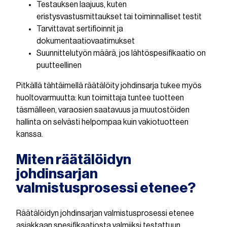
Testauksen laajuus, kuten
eristysvastusmittaukset tai toiminnalliset testit
Tarvittavat sertifioinnit ja
dokumentaatiovaatimukset
Suunnittelutyön määrä, jos lähtöspesifikaatio on
puutteellinen
Pitkällä tähtäimellä räätälöity johdinsarja tukee myös
huoltovarmuutta: kun toimittaja tuntee tuotteen
täsmälleen, varaosien saatavuus ja muutostöiden
hallinta on selvästi helpompaa kuin vakiotuotteen
kanssa.
Miten räätälöidyn
johdinsarjan
valmistusprosessi etenee?
Räätälöidyn johdinsarjan valmistusprosessi etenee
asiakkaan spesifikaatiosta valmiiksi testattuun